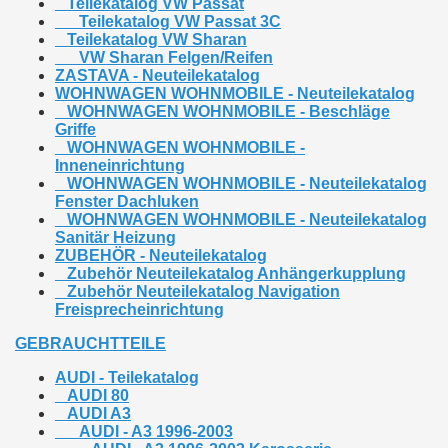
Teilekatalog VW Passat
Teilekatalog VW Passat 3C
Teilekatalog VW Sharan
VW Sharan Felgen/Reifen
ZASTAVA - Neuteilekatalog
WOHNWAGEN WOHNMOBILE - Neuteilekatalog
WOHNWAGEN WOHNMOBILE - Beschläge
Griffe
WOHNWAGEN WOHNMOBILE -
Inneneinrichtung
WOHNWAGEN WOHNMOBILE - Neuteilekatalog
Fenster Dachluken
WOHNWAGEN WOHNMOBILE - Neuteilekatalog
Sanitär Heizung
ZUBEHÖR - Neuteilekatalog
Zubehör Neuteilekatalog Anhängerkupplung
Zubehör Neuteilekatalog Navigation
Freisprecheinrichtung
GEBRAUCHTTEILE
AUDI - Teilekatalog
AUDI 80
AUDI A3
AUDI - A3 1996-2003