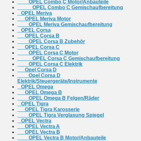
OPEL Combo C Motor/Anbauteile
OPEL Combo C Gemischaufbereitung
OPEL Meriva
OPEL Meriva Motor
OPEL Meriva Gemischaufbereitung
OPEL Corsa
OPEL Corsa B
OPEL Corsa B Zubehör
OPEL Corsa C
OPEL Corsa C Motor
OPEL Corsa C Gemischaufbereitung
OPEL Corsa C Elektrik
Opel Corsa D
Opel Corsa D
Elektrik/Steuergeräte/Instrumente
OPEL Omega
OPEL Omega B
OPEL Omega B Felgen/Räder
OPEL Tigra
OPEL Tigra Karosserie
OPEL Tigra Verglasung Spiegel
OPEL Vectra
OPEL Vectra A
OPEL Vectra B
OPEL Vectra B Motor/Anbauteile