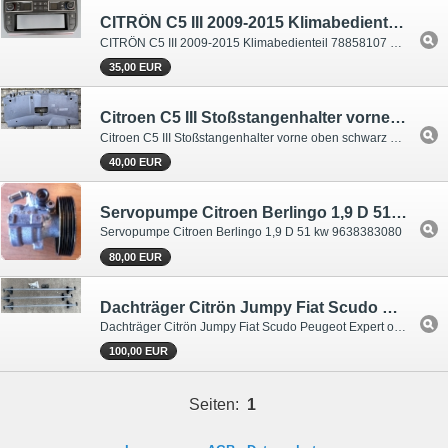
CITRÖN C5 III 2009-2015 Klimabedienteil 78858107 96829415ZD
CITRÖN C5 III 2009-2015 Klimabedienteil 78858107 96829415ZD rechte Display Pixelfehler
35,00 EUR
Citroen C5 III Stoßstangenhalter vorne oben schwarz 9686979777
Citroen C5 III Stoßstangenhalter vorne oben schwarz 9686979777
40,00 EUR
Servopumpe Citroen Berlingo 1,9 D 51 kw 9638383080
Servopumpe Citroen Berlingo 1,9 D 51 kw 9638383080
80,00 EUR
Dachträger Citrön Jumpy Fiat Scudo Peugeot Expert 9910113391
Dachträger Citrön Jumpy Fiat Scudo Peugeot Expert original Teilenummer: 9910113391 Original Dachträger mit Befestigungsmaterial 150 Kg Belastung 3 Stück
100,00 EUR
Seiten:
1