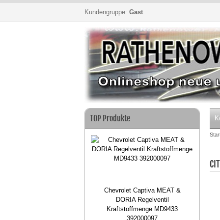
Kundengruppe:
Gast
dukte
TOP Produkte
TOP 
K
Star
CI
uch Propangas 1,5 Meter
Chevrolet Captiva MEAT &
150cm 1/4" Propan
DORIA Regelventil
panschlauch Flüssiggas
Kraftstoffmenge MD9433
392000097