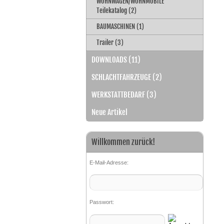
WOHNWAGEN/WOHNMOBILE
Teilekatalog (2)
BAUMASCHINEN (1)
Trailer (3)
DOWNLOADS (11)
SCHLACHTFAHRZEUGE (2)
WERKSTATTBEDARF (3)
Neue Artikel
Willkommen zurück!
E-Mail-Adresse:
Passwort: