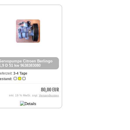
Servopumpe Citroen Berlingo
1,9 D 51 kw 9638383080
ieferzeit:
3-4 Tage
estand:
80,00 EUR
inkl. 19 % MwSt. zzgl.
Versandkosten