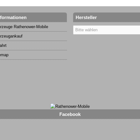
nformationen
Hersteller
rzeuge Rathenower-Mobile
rzeugankauf
ahrt
emap
Facebook