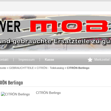
Produkte
TOP Produkte
T
ontakt
Impressum
Kasse
Merkzettel 
tseite
»
GEBRAUCHTTEILE
»
CITRÖN - Teilekatalog
»
CITRÖN Berlingo
TRÖN Berlingo
CITRÖN Berlingo
Mercedes Benz W203
RENAULT Kangoo 1998-2003
Sportcoupe Sitzkissen Sitze
Schlachtfahrzeug