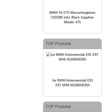
BMW X5 E70 Wasserfangleiste
7250395 links Black-Sapphire-
Metalic 475
TOP Produkte
1er BMW Antennenstab E81
E87 MINI 65206930350
TOP Produkte