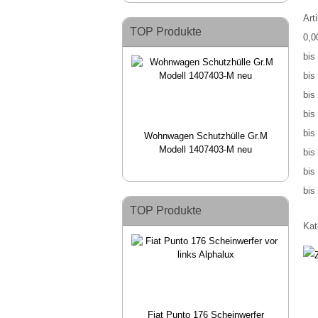
Art
TOP Produkte
0,0
bis
bis
bis
bis
bis
Wohnwagen Schutzhülle Gr.M
Modell 1407403-M neu
bis
bis
bis
TOP Produkte
Kat
Fiat Punto 176 Scheinwerfer