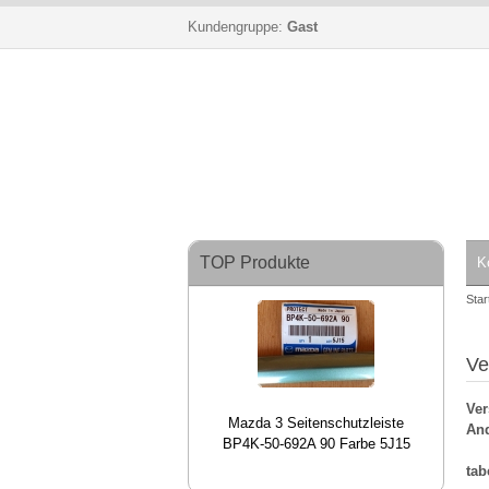
Kundengruppe:
Gast
TOP Produkte
K
Star
Ve
Ver
Mazda 3 Seitenschutzleiste
And
BP4K-50-692A 90 Farbe 5J15
tab