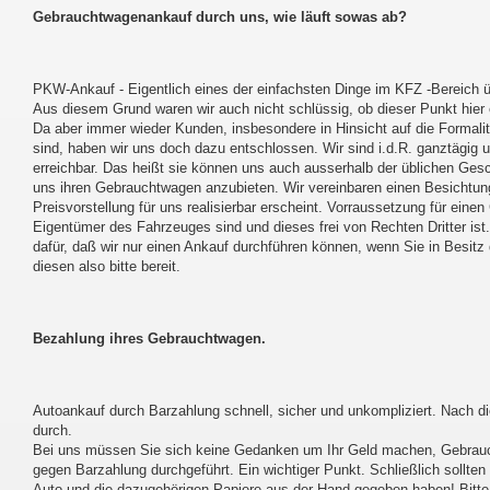
Gebrauchtwagenankauf durch uns, wie läuft sowas ab?
PKW-Ankauf - Eigentlich eines der einfachsten Dinge im KFZ -Bereich ü
Aus diesem Grund waren wir auch nicht schlüssig, ob dieser Punkt hier 
Da aber immer wieder Kunden, insbesondere in Hinsicht auf die Formalit
sind, haben wir uns doch dazu entschlossen. Wir sind i.d.R. ganztägi
erreichbar. Das heißt sie können uns auch ausserhalb der üblichen Gesc
uns ihren Gebrauchtwagen anzubieten. Wir vereinbaren einen Besichtung
Preisvorstellung für uns realisierbar erscheint. Vorraussetzung für ein
Eigentümer des Fahrzeuges sind und dieses frei von Rechten Dritter ist
dafür, daß wir nur einen Ankauf durchführen können, wenn Sie in Besitz 
diesen also bitte bereit.
Bezahlung ihres Gebrauchtwagen.
Autoankauf durch Barzahlung schnell, sicher und unkompliziert. Nach 
durch.
Bei uns müssen Sie sich keine Gedanken um Ihr Geld machen, Gebrauc
gegen Barzahlung durchgeführt. Ein wichtiger Punkt. Schließlich sollten
Auto und die dazugehörigen Papiere aus der Hand gegeben haben! Bitte