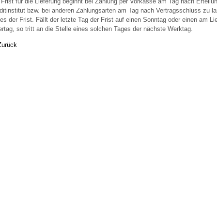
 Frist für die Lieferung beginnt bei Zahlung per Vorkasse am Tag nach Ertei
ditinstitut bzw. bei anderen Zahlungsarten am Tag nach Vertragsschluss zu l
es der Frist. Fällt der letzte Tag der Frist auf einen Sonntag oder einen am Li
ertag, so tritt an die Stelle eines solchen Tages der nächste Werktag.