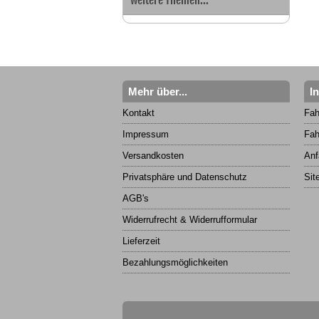
Mehr über...
I
Kontakt
Fah
Impressum
Fah
Versandkosten
Anf
Privatsphäre und Datenschutz
Sit
AGB's
Widerrufrecht & Widerrufformular
Lieferzeit
Bezahlungsmöglichkeiten