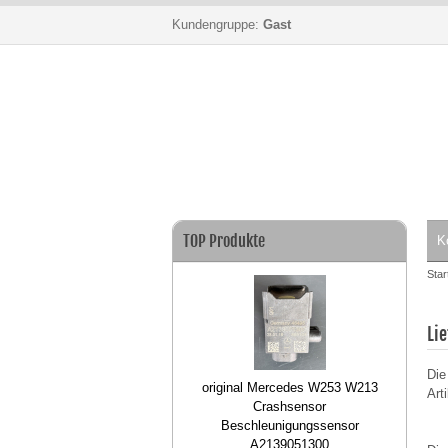
Kundengruppe:
Gast
dukte
TOP Produkte
TOP 
K
Star
Li
Die
as B1000 Lichtmaschine
original Mercedes W253 W213
V
Arti
14V 42A
Crashsensor
58
Beschleunigungssensor
A2139051300