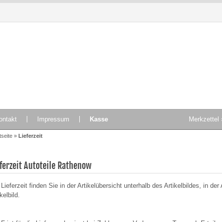
Produkte
TOP Produkte
T
ontakt
Impressum
Kasse
Merkzettel 
tseite
»
Lieferzeit
eferzeit Autoteile Rathenow
 Lieferzeit finden Sie in der Artikelübersicht unterhalb des Artikelbildes, in d
W Lüftungsgitter, Stoßfänger
Schlauch Propangas 1,5 Meter
kelbild.
54591 für VW Caddy IV links
150cm 1/4" Propan
Van Wezel
Propanschlauch Flüssiggas