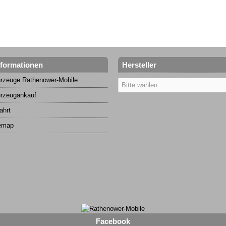
nformationen
Hersteller
rzeuge Rathenower-Mobile
rzeugankauf
ahrt
emap
Facebook