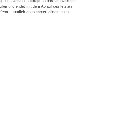
lung des Zahlungsauftrags an das überweisende
aufen und endet mit dem Ablauf des letzten
eferort staatlich anerkannten allgemeinen