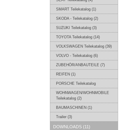
SMART Teilekatalog (1)
SKODA - Teilekatalog (2)
SUZUKI Teilekatalog (3)
TOYOTA Teilekatalog (14)
VOLKSWAGEN Teilekatalog (39)
VOLVO - Teilekatalog (6)
ZUBEHÖR/ANBAUTEILE (7)
REIFEN (1)
PORSCHE Teilekatalog
WOHNWAGEN/WOHNMOBILE
Teilekatalog (2)
BAUMASCHINEN (1)
Trailer (3)
DOWNLOADS (11)