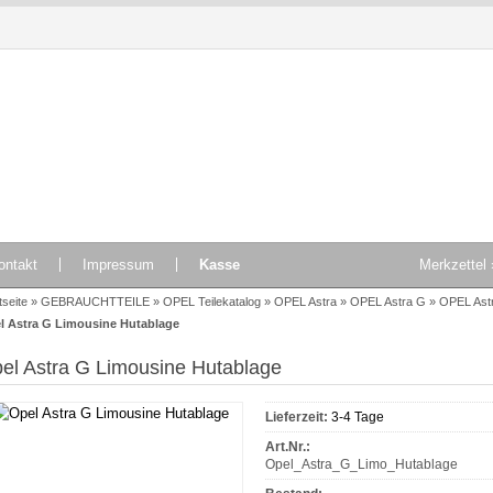
ontakt
Impressum
Kasse
Merkzettel 
tseite
»
GEBRAUCHTTEILE
»
OPEL Teilekatalog
»
OPEL Astra
»
OPEL Astra G
»
OPEL Ast
l Astra G Limousine Hutablage
el Astra G Limousine Hutablage
Lieferzeit:
3-4 Tage
Art.Nr.:
Opel_Astra_G_Limo_Hutablage