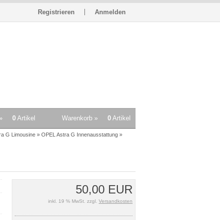
Registrieren
Anmelden
»
0
Artikel
Warenkorb »
0
Artikel
ra G Limousine
»
OPEL Astra G Innenausstattung
»
50,00 EUR
inkl. 19 % MwSt. zzgl.
Versandkosten