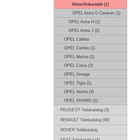
Motor/Anbauteile (1)
OPEL Astra G Caravan (1)
OPEL Astra H (1)
OPEL Astra J (2)
OPEL Calibra
OPEL Combo (1)
OPEL Meriva (1)
OPEL Corsa (3)
OPEL Omega
OPEL Tigra (1)
OPEL Vectra (4)
OPEL VIVARO (1)
PEUGEOT Teilekatalog (3)
RENAULT Teilekatalog (90)
ROVER Teilekatalog
SEAT Teilekatalog (4)