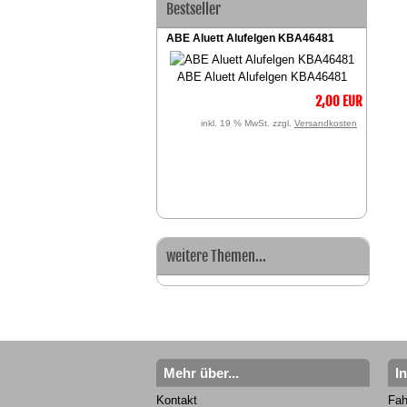
Bestseller
ABE Aluett Alufelgen KBA46481
ABE Aluett Alufelgen KBA46481
2,00 EUR
inkl. 19 % MwSt. zzgl.
Versandkosten
weitere Themen...
Mehr über...
I
Kontakt
Fah