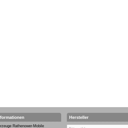
nformationen
Hersteller
rzeuge Rathenower-Mobile