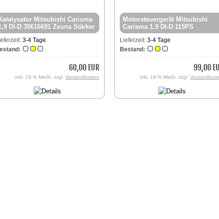
Katalysator Mitsubishi Carisma
Motorsteuergerät Mitsubishi
1,9 DI-D 30616691 Zeuna Stärker
Carisma 1.9 DI-D 115PS
0281010439 8200049960
ieferzeit:
3-4 Tage
Lieferzeit:
3-4 Tage
estand:
Bestand:
60,00 EUR
99,00 E
inkl. 19 % MwSt. zzgl.
Versandkosten
inkl. 19 % MwSt. zzgl.
Versandkost