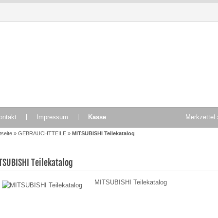
Produkte
TOP Produkte
T
ontakt
Impressum
Kasse
Merkzettel 
tseite
»
GEBRAUCHTTEILE
»
MITSUBISHI Teilekatalog
TSUBISHI Teilekatalog
MITSUBISHI Teilekatalog
Barkas B1000
Mercedes Benz LKW
eitenscheibengummi hinten
Mercedes-Stern Atego
mittlere Scheibe mit
A9738170016
Ausstellfenster