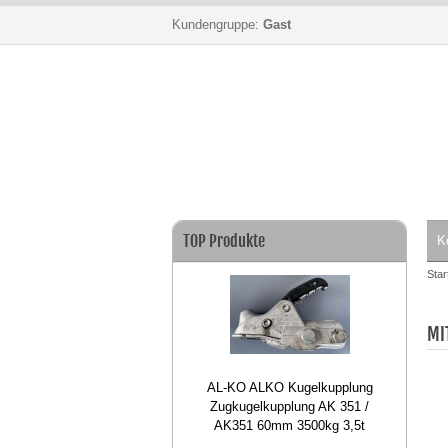
Kundengruppe:
Gast
dukte
TOP Produkte
TOP 
K
Star
MI
inal VW Sportsvan Xenon
AL-KO ALKO Kugelkupplung
D Scheinwerfer links
Zugkugelkupplung AK 351 /
S
517941031B
AK351 60mm 3500kg 3,5t