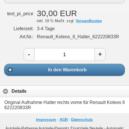
30,00 EUR
text_pi_price
inkl. 19 % MwSt. zzgl.
Versandkosten
Lieferzeit:
3-4 Tage
Art.Nr.:
Renault_Koleos_II_Halter_622220833R
-
+
In den Warenkorb
Details
Original Aufnahme Halter rechts vorne für Renault Koleos II
622220833R
Impressum
-
AGB
-
Datenschutz
Autoteile-Rathenow Autoteile-Premnitz Ersatzteile Neuteile - Automarkt