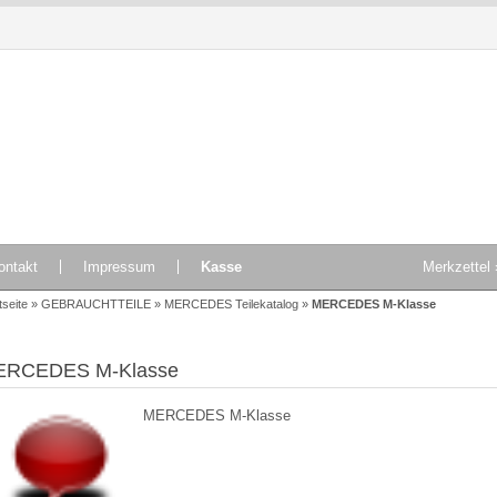
 Produkte
TOP Produkte
ontakt
Impressum
Kasse
Merkzettel 
tseite
»
GEBRAUCHTTEILE
»
MERCEDES Teilekatalog
»
MERCEDES M-Klasse
ERCEDES M-Klasse
MERCEDES M-Klasse
original Mercedes Benz
Barkas B1000 Vergaser 2
Kraftstofffördereinheit
enzinpumpe C-Klasse W203
A2034702394