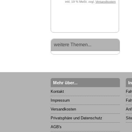
inkl. 19 % MwSt. zzgl.
Versandkosten
weitere Themen...
Mehr über...
I
Kontakt
Fah
Impressum
Fah
Versandkosten
Anf
Privatsphäre und Datenschutz
Sit
AGB's