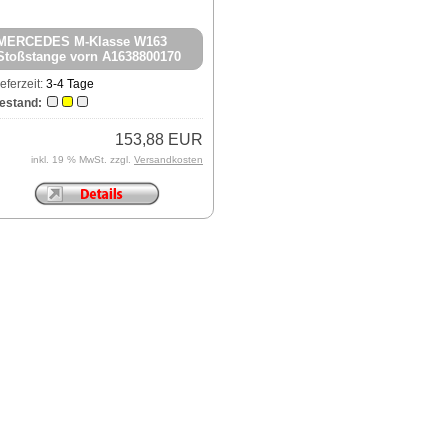
MERCEDES M-Klasse W163
Stoßstange vorn A1638800170
neu Farbcode 197
ieferzeit:
3-4 Tage
estand:
153,88 EUR
inkl. 19 % MwSt. zzgl.
Versandkosten