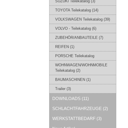
SUZUKI Teilekatalog (3)
TOYOTA Teilekatalog (14)
VOLKSWAGEN Teilekatalog (39)
VOLVO - Teilekatalog (6)
ZUBEHÖR/ANBAUTEILE (7)
REIFEN (1)
PORSCHE Teilekatalog
WOHNWAGEN/WOHNMOBILE
Teilekatalog (2)
BAUMASCHINEN (1)
Trailer (3)
DOWNLOADS (11)
SCHLACHTFAHRZEUGE (2)
WERKSTATTBEDARF (3)