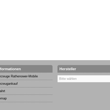
nformationen
Hersteller
rzeuge Rathenower-Mobile
rzeugankauf
ahrt
emap