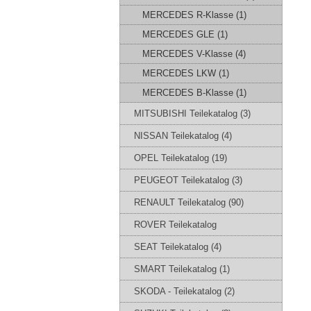
MERCEDES R-Klasse (1)
MERCEDES GLE (1)
MERCEDES V-Klasse (4)
MERCEDES LKW (1)
MERCEDES B-Klasse (1)
MITSUBISHI Teilekatalog (3)
NISSAN Teilekatalog (4)
OPEL Teilekatalog (19)
PEUGEOT Teilekatalog (3)
RENAULT Teilekatalog (90)
ROVER Teilekatalog
SEAT Teilekatalog (4)
SMART Teilekatalog (1)
SKODA - Teilekatalog (2)