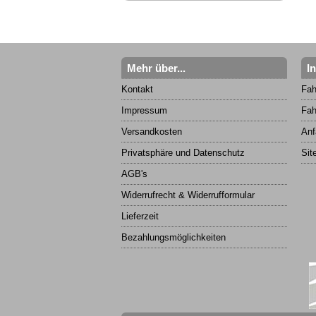
Mehr über...
I
Kontakt
Fah
Impressum
Fah
Versandkosten
Anf
Privatsphäre und Datenschutz
Sit
AGB's
Widerrufrecht & Widerrufformular
Lieferzeit
Bezahlungsmöglichkeiten