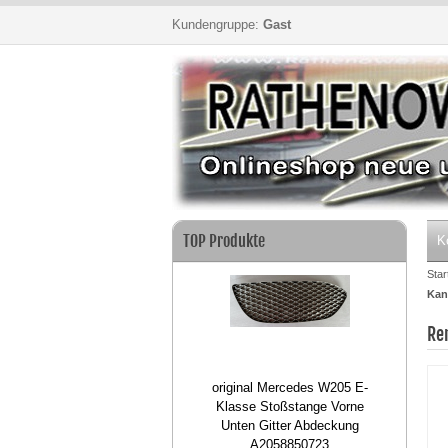
Kundengruppe:
Gast
dukte
TOP Produkte
TOP 
K
Star
Kan
Re
 Zafira C Reparaturblech
original Mercedes W205 E-
inal 13256245 13432822
Klasse Stoßstange Vorne
Unten Gitter Abdeckung
A2058850723