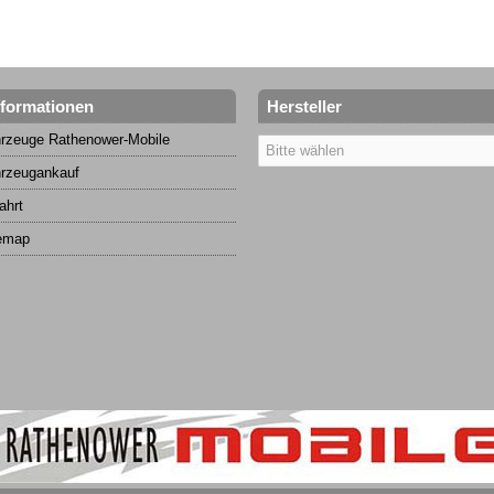
nformationen
Hersteller
rzeuge Rathenower-Mobile
rzeugankauf
ahrt
emap