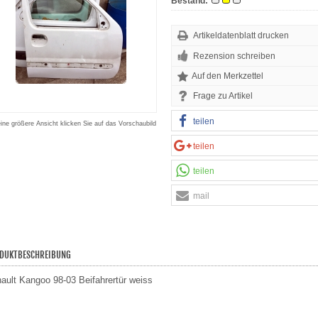
Bestand:
Artikeldatenblatt drucken
Rezension schreiben
Frage zu Artikel
teilen
eine größere Ansicht klicken Sie auf das Vorschaubild
teilen
teilen
mail
DUKTBESCHREIBUNG
ault Kangoo 98-03 Beifahrertür weiss