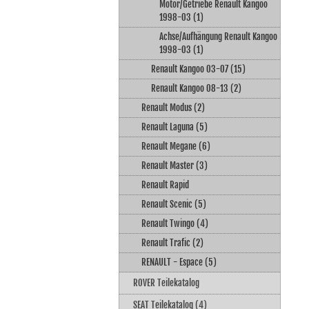
Motor/Getriebe Renault Kangoo
1998-03 (1)
Achse/Aufhängung Renault Kangoo
1998-03 (1)
Renault Kangoo 03-07 (15)
Renault Kangoo 08-13 (2)
Renault Modus (2)
Renault Laguna (5)
Renault Megane (6)
Renault Master (3)
Renault Rapid
Renault Scenic (5)
Renault Twingo (4)
Renault Trafic (2)
RENAULT - Espace (5)
ROVER Teilekatalog
SEAT Teilekatalog (4)