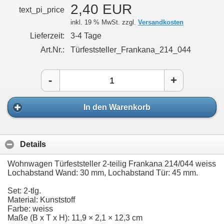
2,40 EUR
text_pi_price
inkl. 19 % MwSt. zzgl.
Versandkosten
Lieferzeit:
3-4 Tage
Art.Nr.:
Türfeststeller_Frankana_214_044
-
+
In den Warenkorb
Details
Wohnwagen Türfeststeller 2-teilig Frankana 214/044 weiss
Lochabstand Wand: 30 mm, Lochabstand Tür: 45 mm.
Set: 2-tlg.
Material: Kunststoff
Farbe: weiss
Maße (B x T x H): 11,9 × 2,1 × 12,3 cm