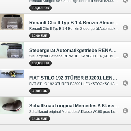
Renault Kangoo 98-03 Lenkgetriebe mit Servo 8200050763
100,00 EUR
Renault Clio II Typ B 1.4 Benzin Steuergerät Automatikgetriebe Getriebesteuerteil 8200051042
Renault Clio II Typ B 1.4 Benzin Steuergerät Automatikgetriebe Getriebesteuerteil 8200051042
30,00 EUR
Steuergerät Automatikgetriebe RENAULT KANGOO 1.4 (KC0/1_) 8200197464 77VV1X8Z
Steuergerät Getriebe RENAULT KANGOO 1.4 (KC0/1_) 8200197464 77VV1X8Z
100,00 EUR
FIAT STILO 192 3TÜRER BJ2001 LENKSTOCKSCHALTER HEBEL WISCHER BLINKER 07352969650
FIAT STILO 192 3TÜRER BJ2001 LENKSTOCKSCHALTER HEBEL WISCHER BLINKER 07352969650
35,00 EUR
Schaltknauf original Mercedes A Klasse W168 grau Leder Automatik A1683740110
Schaltknauf original Mercedes A Klasse W168 grau Leder Automatik für Wählhebel Ein Schaltknauf für den Mercedes A-Klasse der Baureihe W168. Es handelt sich um ein MB-Originalteil.
14,36 EUR